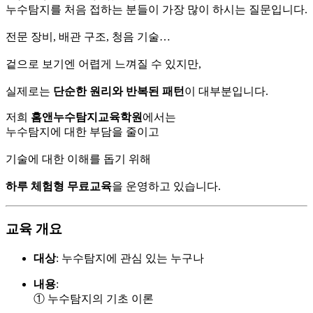
누수탐지를
처음
접하는
분들이
가장
많이
하시는
질문입니다.
전문
장비,
배관
구조,
청음
기술…
겉으로
보기엔
어렵게
느껴질
수
있지만,
실제로는
단순한
원리와
반복된
패턴
이
대부분입니다.
저희
홈앤누수탐지교육학원
에서는
누수탐지에
대한
부담을
줄이고
기술에
대한
이해를
돕기
위해
하루
체험형
무료교육
을
운영하고
있습니다.
교육
개요
대상
:
누수탐지에
관심
있는
누구나
내용
:
①
누수탐지의 기초
이론