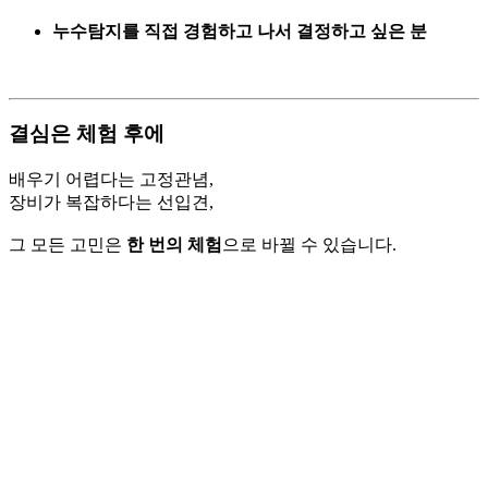
누수탐지를
직접
경험하고
나서
결정하고
싶은
분
결심은
체험
후에
배우기
어렵다는
고정관념,
장비가
복잡하다는
선입견,
그
모든
고민은
한
번의
체험
으로
바뀔
수
있습니다.