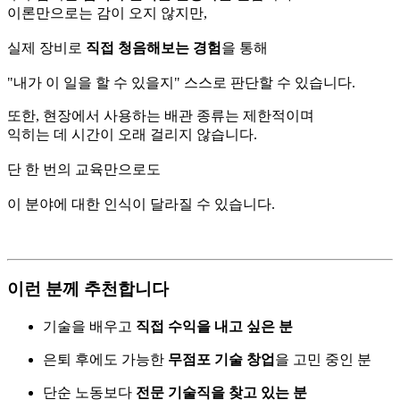
이론만으로는
감이
오지
않지만,
실제
장비로
직접
청음해보는
경험
을
통해
"
내가
이
일을
할
수
있을지"
스스로
판단할
수
있습니다.
또한,
현장에서
사용하는
배관
종류는
제한적이며
익히는
데
시간이
오래
걸리지
않습니다.
단
한
번의
교육만으로도
이
분야에
대한
인식이
달라질
수
있습니다.
이런
분께
추천합니다
기술을
배우고
직접
수익을
내고
싶은
분
은퇴
후에도
가능한
무점포
기술
창업
을
고민
중인
분
단순
노동보다
전문
기술직을
찾고
있는
분