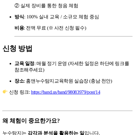
②
실제
장비를
통한
청음
체험
방식
:
100%
실내
교육 /
소규모
체험
중심
비용
:
전액
무료 (※
사전
신청
필수)
신청
방법
교육
일정
:
매월 정기
운영 (자세한 일정은 하단에 링크를
참조해주세요
)
장소
:
홈앤누수탐지교육학원
실습장 (
충남
천안)
신청
링크:
https://band.us/band/98083979/post/14
왜
체험이
중요한가요?
누수탐지는
감각과
분석을
활용하는
일
입니다.