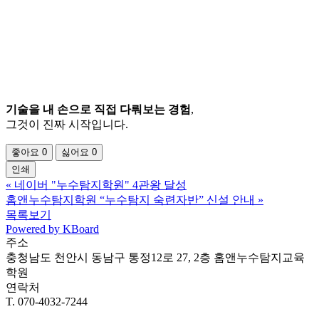
기술을
내
손으로
직접
다뤄보는
경험
,
그것이
진짜
시작입니다.
좋아요
0
싫어요
0
인쇄
«
네이버 "누수탐지학원" 4관왕 달성
홈앤누수탐지학원 “누수탐지 숙련자반” 신설 안내
»
목록보기
Powered by KBoard
주소
충청남도 천안시 동남구 통정12로 27, 2층 홈앤누수탐지교육
학원
연락처
T. 070-4032-7244